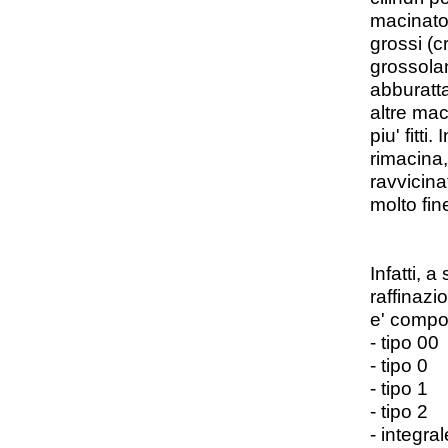
macinato 
grossi (cr
grossola
abburatta
altre mac
piu' fitti
rimacina,
ravvicinat
molto fine
Infatti, 
raffinazi
e' compos
- tipo 00
- tipo 0
- tipo 1
- tipo 2
- integral