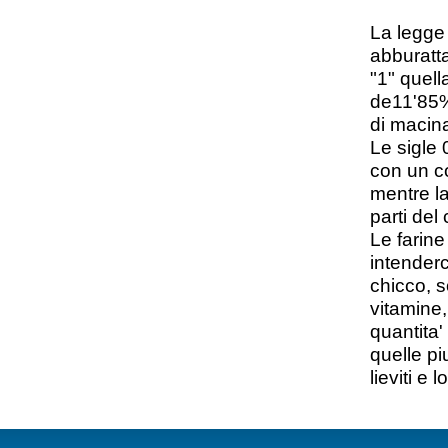
La legge 
abburatta
"1" quell
de11'85%;
di macina
Le sigle 
con un co
mentre la
parti del
Le farine
intenderc
chicco, s
vitamine,
quantita'
quelle pi
lieviti e 